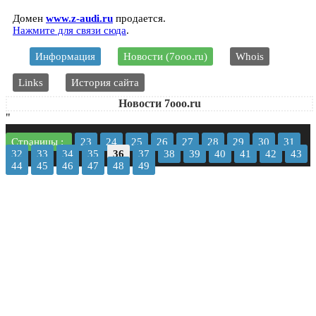
Домен
www.z-audi.ru
продается.
Нажмите для связи сюда
.
Информация
Новости (7ooo.ru)
Whois
Links
История сайта
Новости 7ooo.ru
"
Страницы :
23
24
25
26
27
28
29
30
31
32
33
34
35
36
37
38
39
40
41
42
43
44
45
46
47
48
49