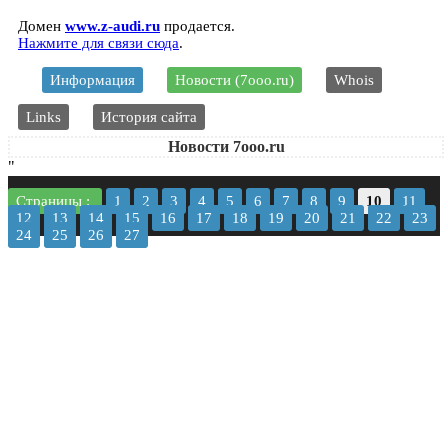
Домен
www.z-audi.ru
продается.
Нажмите для связи сюда
.
Информация
Новости (7ooo.ru)
Whois
Links
История сайта
Новости 7ooo.ru
"
Страницы :
1
2
3
4
5
6
7
8
9
10
11
12
13
14
15
16
17
18
19
20
21
22
23
24
25
26
27