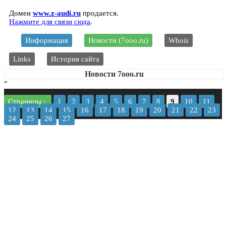
Домен
www.z-audi.ru
продается.
Нажмите для связи сюда
.
Информация
Новости (7ooo.ru)
Whois
Links
История сайта
Новости 7ooo.ru
"
Страницы :
1
2
3
4
5
6
7
8
9
10
11
12
13
14
15
16
17
18
19
20
21
22
23
24
25
26
27