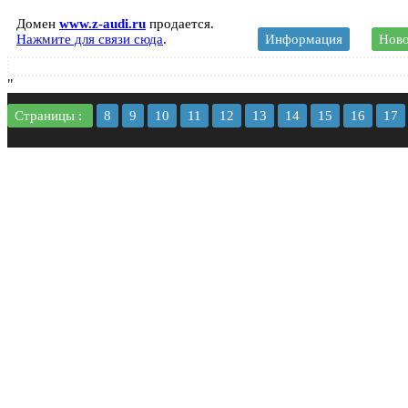
Домен
www.z-audi.ru
продается.
Нажмите для связи сюда
.
Информация
Ново
"
Страницы :
8
9
10
11
12
13
14
15
16
17