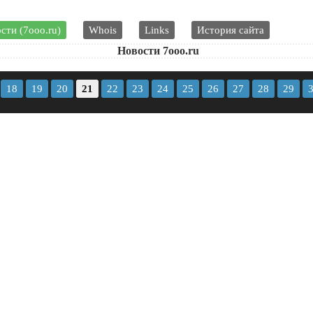
сти (7ooo.ru)
Whois
Links
История сайта
Новости 7ooo.ru
18
19
20
21
22
23
24
25
26
27
28
29